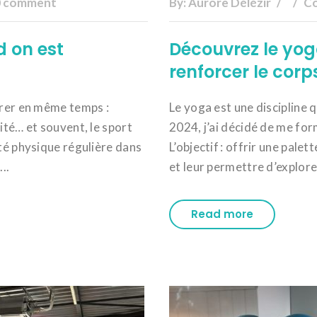
0 comment
By:
Aurore Délézir
Co
d on est
Découvrez le yog
renforcer le corps
gérer en même temps :
Le yoga est une discipline 
ité… et souvent, le sport
2024, j’ai décidé de me for
ité physique régulière dans
L’objectif : offrir une pale
..
et leur permettre d’explore
Read more