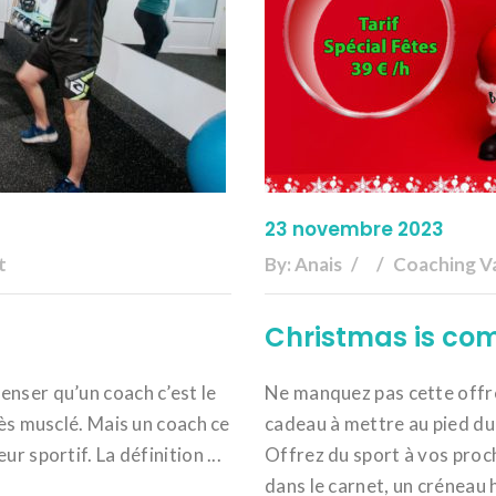
23 novembre 2023
t
By:
Anais
Coaching V
Christmas is co
enser qu’un coach c’est le
Ne manquez pas cette offre
rès musclé. Mais un coach ce
cadeau à mettre au pied du 
r sportif. La définition ...
Offrez du sport à vos proc
dans le carnet, un créneau h