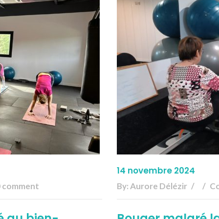
14 novembre 2024
0 comment
By:
Aurore Délézir
Co
té au bien-
Bouger malgré la