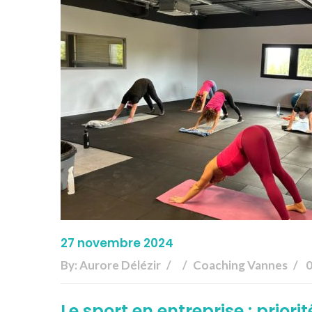
27 novembre 2024
By:
Aurore Délézir
Coaching Vannes
Le sport en entreprise : priori