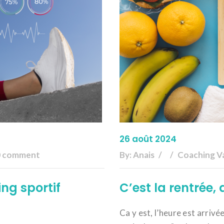
26 août 2024
0 comment
By:
Anais
Coaching V
ng sportif
C’est la rentrée, 
Ca y est, l’heure est arriv