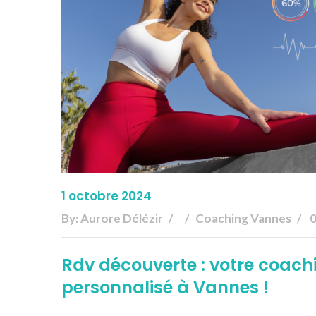
1 octobre 2024
By:
Aurore Délézir
Coaching Vannes
Rdv découverte : votre coachi
personnalisé à Vannes !