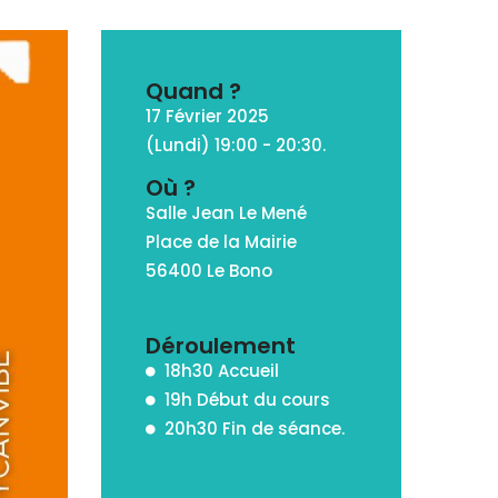
Quand ?
17 Février 2025
(Lundi) 19:00 - 20:30.
Où ?
Salle Jean Le Mené
Place de la Mairie
56400 Le Bono
Déroulement
18h30 Accueil
19h Début du cours
20h30 Fin de séance.