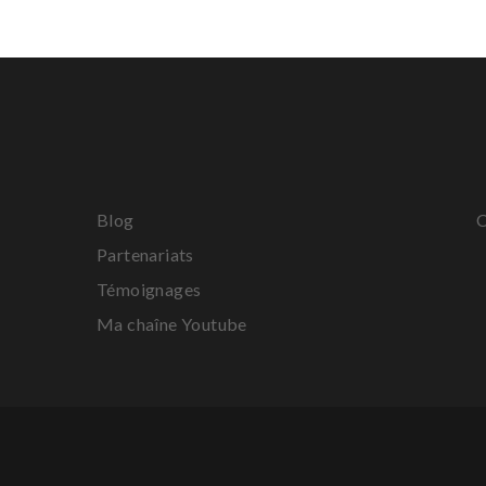
Blog
C
Partenariats
Témoignages
Ma chaîne Youtube